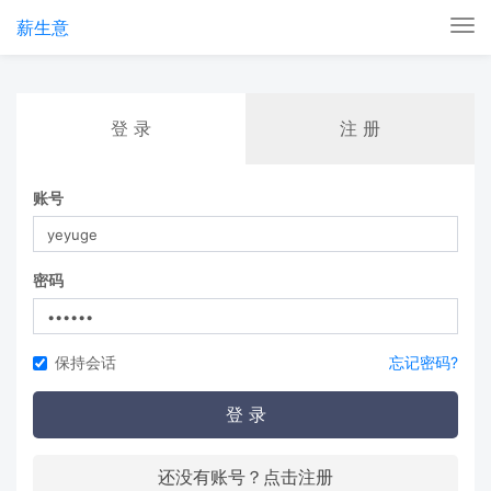
薪生意
Tog
nav
登 录
注 册
账号
密码
保持会话
忘记密码?
登 录
还没有账号？点击注册